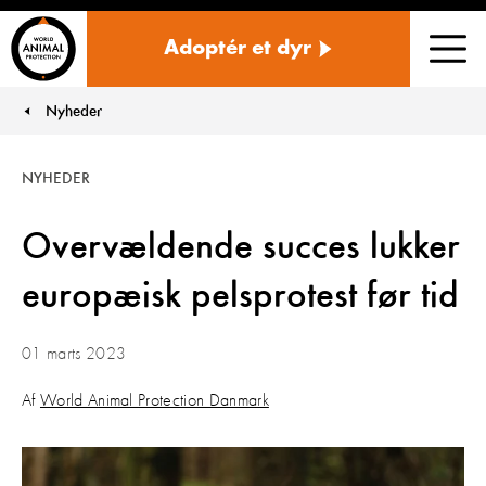
Danmark
Adoptér et dyr
Men
Nyheder
You are here:
NYHEDER
Overvældende succes lukker
europæisk pelsprotest før tid
01 marts 2023
Af
World Animal Protection Danmark