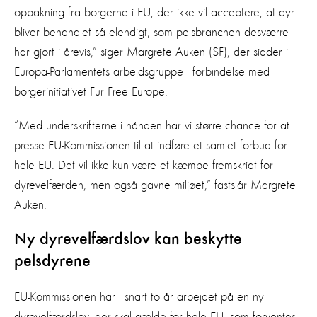
opbakning fra borgerne i EU, der ikke vil acceptere, at dyr
bliver behandlet så elendigt, som pelsbranchen desværre
har gjort i årevis,” siger Margrete Auken (SF), der sidder i
Europa-Parlamentets arbejdsgruppe i forbindelse med
borgerinitiativet Fur Free Europe.
“Med underskrifterne i hånden har vi større chance for at
presse EU-Kommissionen til at indføre et samlet forbud for
hele EU. Det vil ikke kun være et kæmpe fremskridt for
dyrevelfærden, men også gavne miljøet,” fastslår Margrete
Auken.
Ny dyrevelfærdslov kan beskytte
pelsdyrene
EU-Kommissionen har i snart to år arbejdet på en ny
dyrevelfærdslov, der skal gælde for hele EU, som forventes