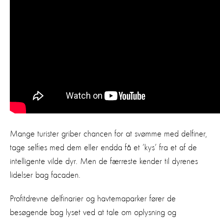
Mange turister griber chancen for at svømme med delfiner,
tage selfies med dem eller endda få et ’kys’ fra et af de
intelligente vilde dyr. Men de færreste kender til dyrenes
lidelser bag facaden.
Profitdrevne delfinarier og havtemaparker fører de
besøgende bag lyset ved at tale om oplysning og