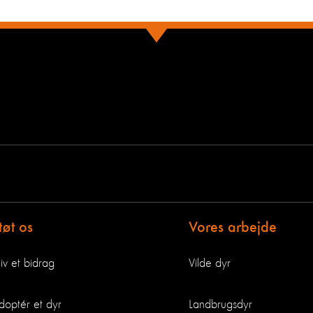
tøt os
Vores arbejde
iv et bidrag
Vilde dyr
doptér et dyr
Landbrugsdyr