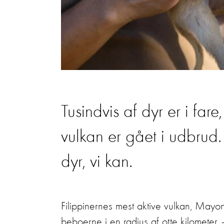
Tusindvis af dyr er i fare
vulkan er gået i udbrud
dyr, vi kan.
Filippinernes mest aktive vulkan, Mayo
beboerne i en radius af otte kilometer