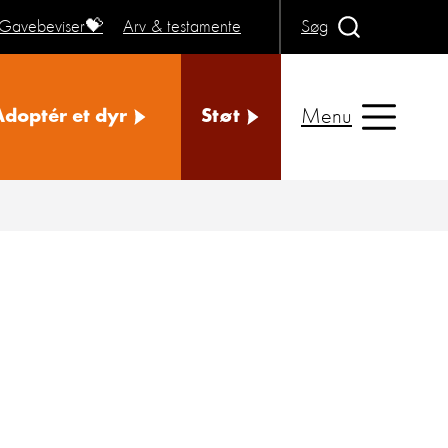
Gavebeviser💝
Arv & testamente
Søg
Menu
Adoptér et dyr
Støt