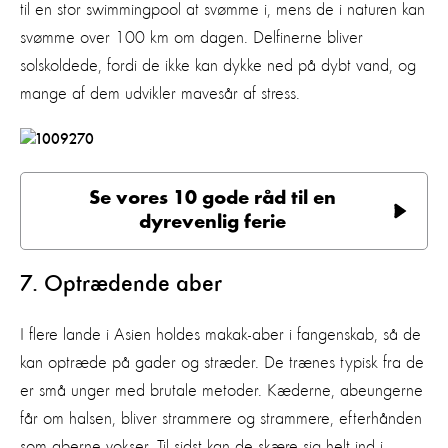
til en stor swimmingpool at svømme i, mens de i naturen kan
svømme over 100 km om dagen. Delfinerne bliver
solskoldede, fordi de ikke kan dykke ned på dybt vand, og
mange af dem udvikler mavesår af stress.
Se vores 10 gode råd til en
dyrevenlig ferie
7. Optrædende aber
I flere lande i Asien holdes makak-aber i fangenskab, så de
kan optræde på gader og stræder. De trænes typisk fra de
er små unger med brutale metoder. Kæderne, abeungerne
får om halsen, bliver strammere og strammere, efterhånden
som aberne vokser. Til sidst kan de skære sig helt ind i