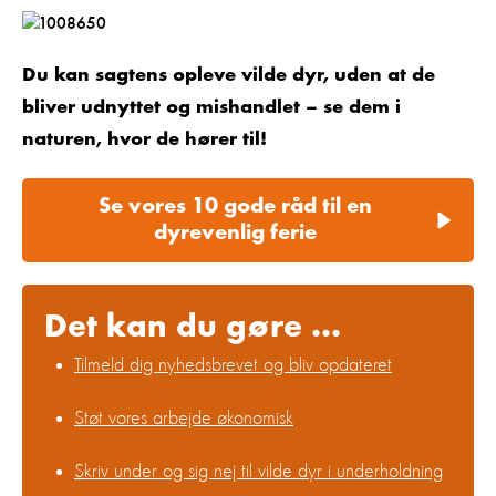
Du kan sagtens opleve vilde dyr, uden at de
bliver udnyttet og mishandlet – se dem i
naturen, hvor de hører til!
Se vores 10 gode råd til en
dyrevenlig ferie
Det kan du gøre ...
Tilmeld dig nyhedsbrevet og bliv opdateret
Støt vores arbejde økonomisk
Skriv under og sig nej til vilde dyr i underholdning