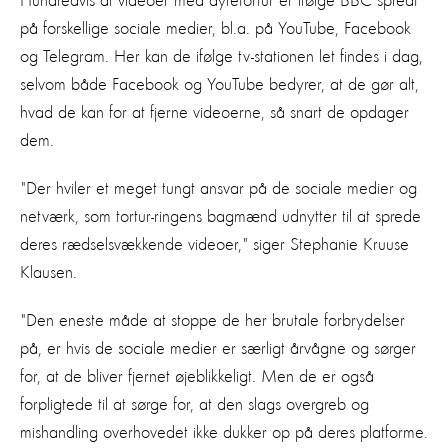
Hundredvis af videoer med dyretortur er ifølge BBC spredt
på forskellige sociale medier, bl.a. på YouTube, Facebook
og Telegram. Her kan de ifølge tv-stationen let findes i dag,
selvom både Facebook og YouTube bedyrer, at de gør alt,
hvad de kan for at fjerne videoerne, så snart de opdager
dem.
"Der hviler et meget tungt ansvar på de sociale medier og
netværk, som tortur-ringens bagmænd udnytter til at sprede
deres rædselsvækkende videoer," siger Stephanie Kruuse
Klausen.
"Den eneste måde at stoppe de her brutale forbrydelser
på, er hvis de sociale medier er særligt årvågne og sørger
for, at de bliver fjernet øjeblikkeligt. Men de er også
forpligtede til at sørge for, at den slags overgreb og
mishandling overhovedet ikke dukker op på deres platforme.