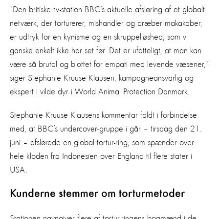
"Den britiske tv-station BBC’s aktuelle afsløring af et globalt
netværk, der torturerer, mishandler og dræber makakaber,
er udtryk for en kynisme og en skruppelløshed, som vi
ganske enkelt ikke har set før. Det er ufatteligt, at man kan
være så brutal og blottet for empati med levende væsener,"
siger Stephanie Kruuse Klausen, kampagneansvarlig og
ekspert i vilde dyr i World Animal Protection Danmark.
Stephanie Kruuse Klausens kommentar faldt i forbindelse
med, at BBC’s undercover-gruppe i går – tirsdag den 21.
juni – afslørede en global tortur-ring, som spænder over
hele kloden fra Indonesien over England til flere stater i
USA.
Kunderne stemmer om torturmetoder
Stationen navngiver flere af tortur-ringens bagmænd i de