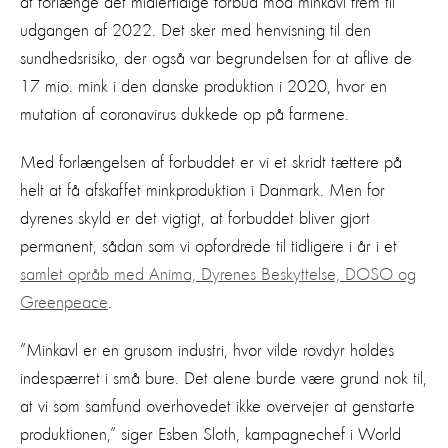
at forlænge det midlertidige forbud mod minkavl frem til
udgangen af 2022. Det sker med henvisning til den
sundhedsrisiko, der også var begrundelsen for at aflive de
17 mio. mink i den danske produktion i 2020, hvor en
mutation af coronavirus dukkede op på farmene.
Med forlængelsen af forbuddet er vi et skridt tættere på
helt at få afskaffet minkproduktion i Danmark. Men for
dyrenes skyld er det vigtigt, at forbuddet bliver gjort
permanent, sådan som vi opfordrede til tidligere i år i et
samlet opråb med Anima, Dyrenes Beskyttelse, DOSO og
Greenpeace
.
”Minkavl er en grusom industri, hvor vilde rovdyr holdes
indespærret i små bure. Det alene burde være grund nok til,
at vi som samfund overhovedet ikke overvejer at genstarte
produktionen,” siger Esben Sloth, kampagnechef i World