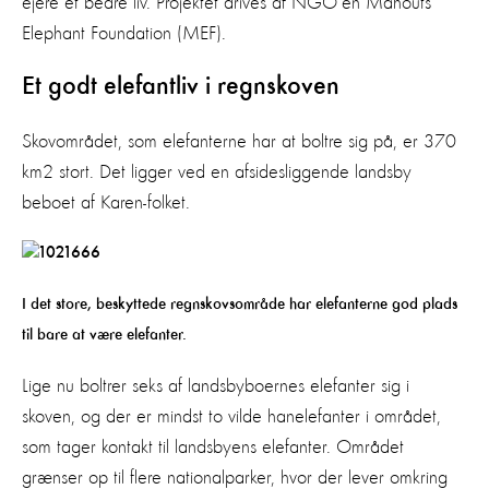
ejere et bedre liv. Projektet drives af NGO’en Mahouts
Elephant Foundation (MEF).
Et godt elefantliv i regnskoven
Skovområdet, som elefanterne har at boltre sig på, er 370
km2 stort. Det ligger ved en afsidesliggende landsby
beboet af Karen-folket.
I det store, beskyttede regnskovsområde har elefanterne god plads
til bare at være elefanter.
Lige nu boltrer seks af landsbyboernes elefanter sig i
skoven, og der er mindst to vilde hanelefanter i området,
som tager kontakt til landsbyens elefanter. Området
grænser op til flere nationalparker, hvor der lever omkring