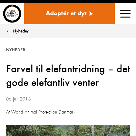
Danmark
Adoptér et dyr
Men
Nyheder
You are here:
NYHEDER
Farvel til elefantridning – det
gode elefantliv venter
06 juli 2018
Af
World Animal Protection Danmark