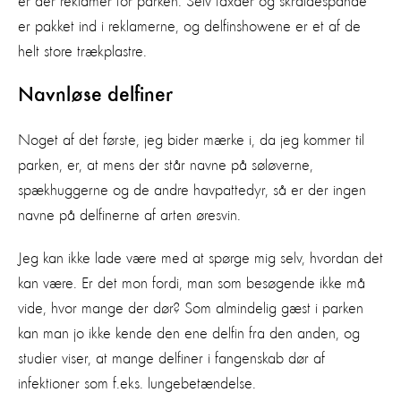
er der reklamer for parken. Selv taxaer og skraldespande
er pakket ind i reklamerne, og delfinshowene er et af de
helt store trækplastre.
Navnløse delfiner
Noget af det første, jeg bider mærke i, da jeg kommer til
parken, er, at mens der står navne på søløverne,
spækhuggerne og de andre havpattedyr, så er der ingen
navne på delfinerne af arten øresvin.
Jeg kan ikke lade være med at spørge mig selv, hvordan det
kan være. Er det mon fordi, man som besøgende ikke må
vide, hvor mange der dør? Som almindelig gæst i parken
kan man jo ikke kende den ene delfin fra den anden, og
studier viser, at mange delfiner i fangenskab dør af
infektioner som f.eks. lungebetændelse.