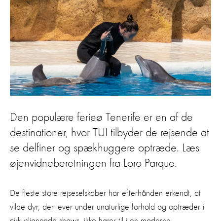
Den populære ferieø Tenerife er en af de
destinationer, hvor TUI tilbyder de rejsende at
se delfiner og spækhuggere optræde. Læs
øjenvidneberetningen fra Loro Parque.
De fleste store rejseselskaber har efterhånden erkendt, at
vilde dyr, der lever under unaturlige forhold og optræder i
cirkuslignende shows, ikke hører til i en moderne