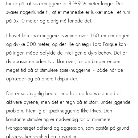
tanke på, at spækhuggere er 8 ½-9 ½ meter lange. Det
svarer nogenlunde til, at et menneske er lukket inde i et rum
på 5x10 meter og aldrig må forlade det.
I havet kan spækhuggere svømme over 160 km om dagen
og dykke 300 meter, og det lille anlæg i Loro Parque kan
på ingen måde opfylde de intelligente dyrs behov. Det er
dyrepasserne uden tvivl klar over, for de bruger enormt
meget tid på at stimulere spækhuggerne – både når de
optræder og på andre tidspunkter.
Det er selvfølgelig bedre, end hvis de lod være med at
aktivere dyrene, men det er tegn på et stort, underliggende
problem: Nemlig at spækhuggerne ikke trives. Den
konstante stimulering er nødvendig for at minimere
tvangspræget adfærd og aggression, som opstår på grund
af stress, kedsomhed og frustration.