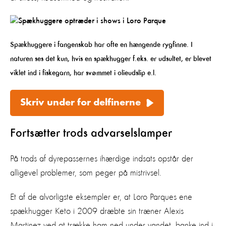
Spækhuggere i fangenskab har ofte en hængende rygfinne. I
naturen ses det kun, hvis en spækhugger f.eks. er udsultet, er blevet
viklet ind i fiskegarn, har svømmet i olieudslip e.l.
Skriv under for delfinerne
Fortsætter trods advarselslamper
På trods af dyrepassernes ihærdige indsats opstår der
alligevel problemer, som peger på mistrivsel.
Et af de alvorligste eksempler er, at Loro Parques ene
spækhugger Keto i 2009 dræbte sin træner Alexis
Martinez ved at trække ham ned under vandet, banke ind i