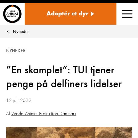
Danmark
Adoptér et dyr
Men
Nyheder
You are here:
NYHEDER
”En skamplet”: TUI tjener
penge på delfiners lidelser
12 juli 2022
Af
World Animal Protection Danmark