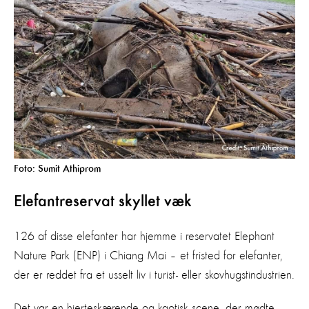
Foto: Sumit Athiprom
Elefantreservat skyllet væk
126 af disse elefanter har hjemme i reservatet Elephant
Nature Park (ENP) i Chiang Mai – et fristed for elefanter,
der er reddet fra et usselt liv i turist- eller skovhugstindustrien.
Det var en hjerteskærende og kaotisk scene, der mødte