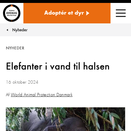
Danmark
Adoptér et dyr
Men
Nyheder
You are here:
NYHEDER
Elefanter i vand til halsen
16 oktober 2024
Af
World Animal Protection Danmark