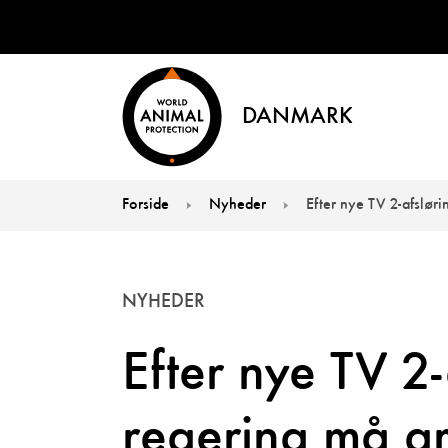
DANMARK
Forside
Nyheder
Efter nye TV 2-afsløri
You are here:
NYHEDER
Efter nye TV 2
regering må gr