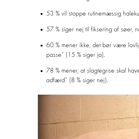
53 % vil stoppe rutinemæssig halek
57 % siger nej til fiksering af søer, 
60 % mener ikke, det bør være lovligt
passe” (15 % siger ja).
78 % mener, at slagtegrise skal have
adfærd” (8 % siger nej).