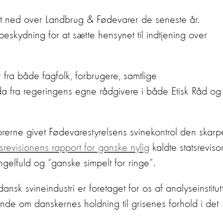
let ned over Landbrug & Fødevarer de seneste år.
beskydning for at sætte hensynet til indtjening over
fra både fagfolk, forbrugere, samtlige
a fra regeringens egne rådgivere i både Etisk Råd og
orerne givet Fødevarestyrelsens svinekontrol den skarp
srevisionens rapport for ganske nylig
kaldte statsreviso
gelfuld og “ganske simpelt for ringe”.
sk svineindustri er foretaget for os af analyseinstitut
de om danskernes holdning til grisenes forhold i det