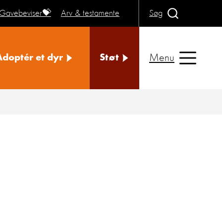
Gavebeviser💝
Arv & testamente
Søg
Menu
Adoptér et dyr
Støt