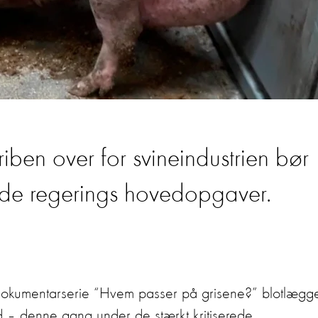
iben over for svineindustrien bør
de regerings hovedopgaver.
de dokumentarserie “Hvem passer på grisene?” blotlægg
rd – denne gang under de stærkt kritiserede