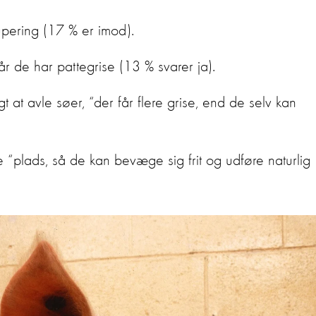
upering (17 % er imod).
når de har pattegrise (13 % svarer ja).
 at avle søer, “der får flere grise, end de selv kan
 “plads, så de kan bevæge sig frit og udføre naturlig