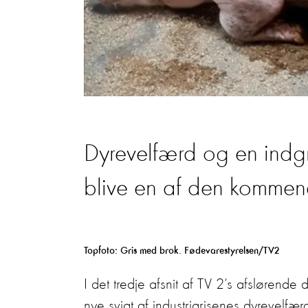
Dyrevelfærd og en indgr
blive en af den kommen
Topfoto: Gris med brok. Fødevarestyrelsen/TV2
I det tredje afsnit af TV 2’s afsløren
nye svigt af industrigrisenes dyrevelfæ