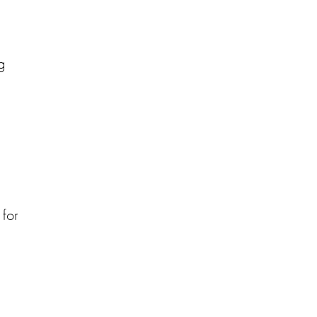
g
 for