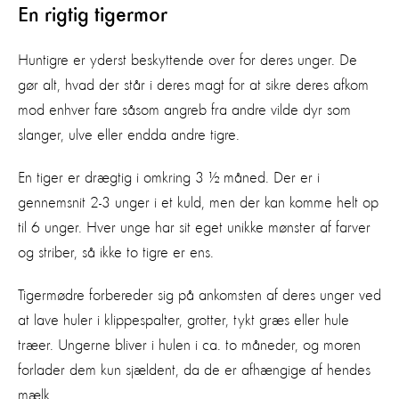
En rigtig tigermor
Huntigre er yderst beskyttende over for deres unger. De
gør alt, hvad der står i deres magt for at sikre deres afkom
mod enhver fare såsom angreb fra andre vilde dyr som
slanger, ulve eller endda andre tigre.
En tiger er drægtig i omkring 3 ½ måned. Der er i
gennemsnit 2-3 unger i et kuld, men der kan komme helt op
til 6 unger. Hver unge har sit eget unikke mønster af farver
og striber, så ikke to tigre er ens.
Tigermødre forbereder sig på ankomsten af deres unger ved
at lave huler i klippespalter, grotter, tykt græs eller hule
træer. Ungerne bliver i hulen i ca. to måneder, og moren
forlader dem kun sjældent, da de er afhængige af hendes
mælk.