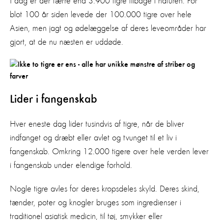
I dag er der færre end 3.900 tigre tilbage i naturen. For
blot 100 år siden levede der 100.000 tigre over hele
Asien, men jagt og ødelæggelse af deres leveområder har
gjort, at de nu næsten er uddøde.
Lider i fangenskab
Hver eneste dag lider tusindvis af tigre, når de bliver
indfanget og dræbt eller avlet og tvunget til et liv i
fangenskab. Omkring 12.000 tigere over hele verden lever
i fangenskab under elendige forhold.
Nogle tigre avles for deres kropsdeles skyld. Deres skind,
tænder, poter og knogler bruges som ingredienser i
traditionel asiatisk medicin, til tøj, smykker eller