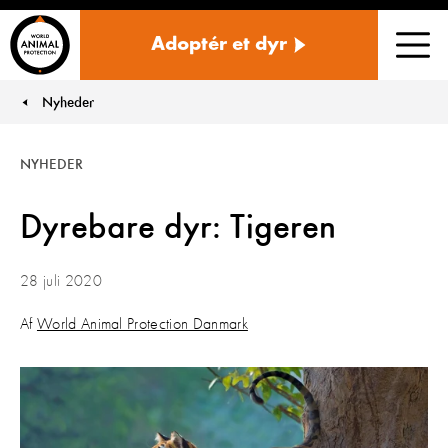
Danmark
Adoptér et dyr
Men
Nyheder
You are here:
NYHEDER
Dyrebare dyr: Tigeren
28 juli 2020
Af
World Animal Protection Danmark