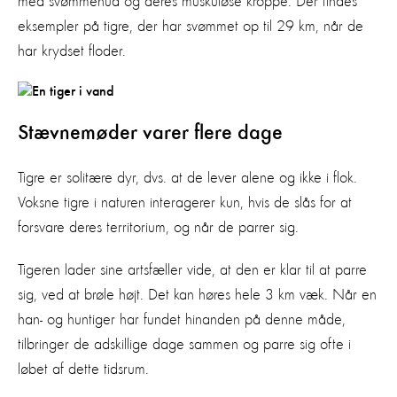
med svømmehud og deres muskuløse kroppe. Der findes
eksempler på tigre, der har svømmet op til 29 km, når de
har krydset floder.
Stævnemøder varer flere dage
Tigre er solitære dyr, dvs. at de lever alene og ikke i flok.
Voksne tigre i naturen interagerer kun, hvis de slås for at
forsvare deres territorium, og når de parrer sig.
Tigeren lader sine artsfæller vide, at den er klar til at parre
sig, ved at brøle højt. Det kan høres hele 3 km væk. Når en
han- og huntiger har fundet hinanden på denne måde,
tilbringer de adskillige dage sammen og parre sig ofte i
løbet af dette tidsrum.