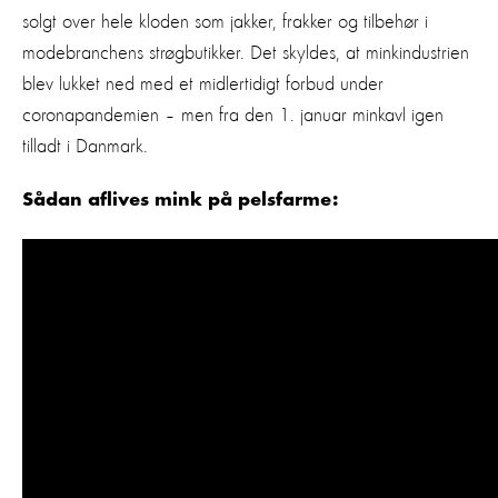
solgt over hele kloden som jakker, frakker og tilbehør i
modebranchens strøgbutikker. Det skyldes, at minkindustrien
blev lukket ned med et midlertidigt forbud under
coronapandemien – men fra den 1. januar minkavl igen
tilladt i Danmark.
Sådan aflives mink på pelsfarme: