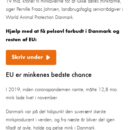
19 mia. kroner til minkavlerne for at lukke deres minkfarme,”
siger Pernille Fraas Johnsen, landbrugsfaglig seniorrådgiver i
World Animal Protection Danmark.
Hjælp med at få pelsavl forbudt i Danmark og
resten af EU:
Skriv under
EU er minkenes bedste chance
I 2019, inden coronapandemien ramte, måtte 12,8 mio.
mink lade livet i november.
Danmark var på det tidspunkt den suverænt største
minkproducent i verden, og fra næste år bliver det igen
tilladt at avle, holde og pelse mink i Danmark.