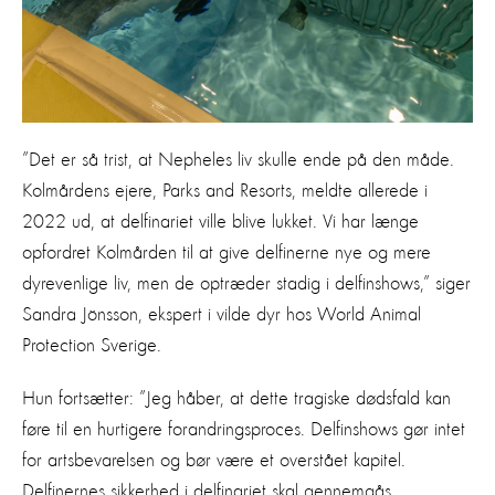
”Det er så trist, at Nepheles liv skulle ende på den måde.
Kolmårdens ejere, Parks and Resorts, meldte allerede i
2022 ud, at delfinariet ville blive lukket. Vi har længe
opfordret Kolmården til at give delfinerne nye og mere
dyrevenlige liv, men de optræder stadig i delfinshows,” siger
Sandra Jönsson, ekspert i vilde dyr hos World Animal
Protection Sverige.
Hun fortsætter: ”Jeg håber, at dette tragiske dødsfald kan
føre til en hurtigere forandringsproces. Delfinshows gør intet
for artsbevarelsen og bør være et overstået kapitel.
Delfinernes sikkerhed i delfinariet skal gennemgås.