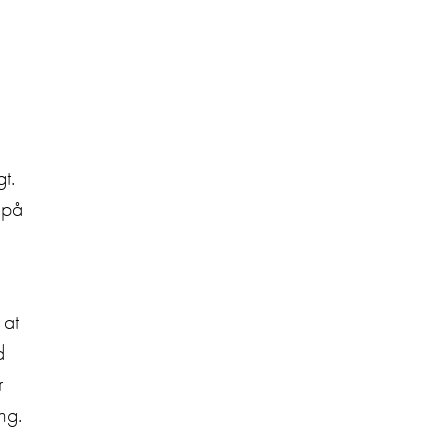
t.
 på
 at
d
r
ng.