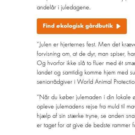
andelår i juledagene.
Find økologisk gårdbutik
“Julen er hjerternes fest. Men det kræv
forvisning om, at de dyr, man spiser, har
Og hvorfor ikke slå to fluer med ét sm
landet og samtidig komme hjem med sun
seniorrådgiver i World Animal Protecti
“Når du køber julemaden i din lokale ø
opleve julemadens rejse fra muld til m
hjælp af sin stærke tryne, se anden sn
er taget for at give de bedste rammer f