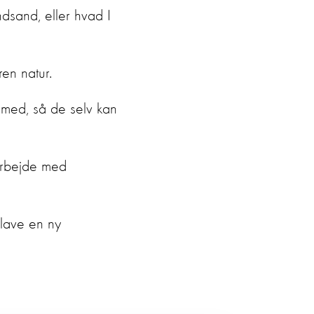
dsand, eller hvad I
ren natur.
 med, så de selv kan
marbejde med
t lave en ny