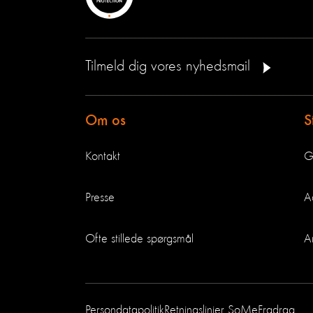
Tilmeld dig vores nyhedsmail
Om os
S
Kontakt
G
Presse
A
Ofte stillede spørgsmål
A
Persondatapolitik
Retningslinjer SoMe
Fradrag