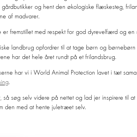
gårdbutikker og hent den økologiske flæskesteg, frilan
ene af madvarer.
ne er fremstillet med respekt for god dyrevelfærd og en 
ke landbrug opfordrer til at tage børn og børnebørn
ene har det hele året rundt på et frilandsbrug.
kerne har vi i World Animal Protection lavet i tæt sa
ning
.
, så søg selv videre på nettet og lad jer inspirere til a
som den med at hente juletræet selv.