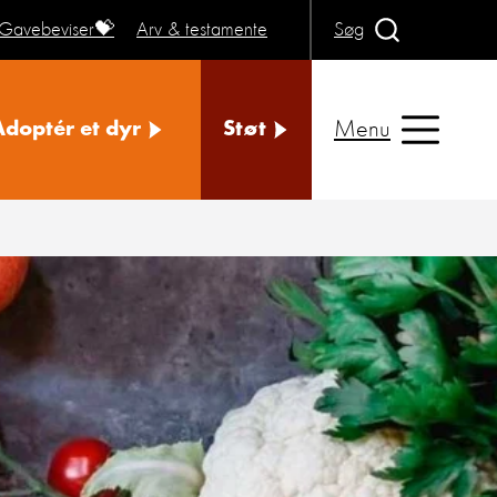
Gavebeviser💝
Arv & testamente
Søg
Menu
Adoptér et dyr
Støt