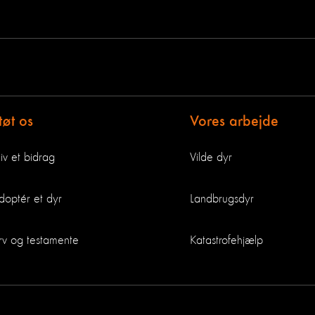
tøt os
Vores arbejde
iv et bidrag
Vilde dyr
doptér et dyr
Landbrugsdyr
rv og testamente
Katastrofehjælp