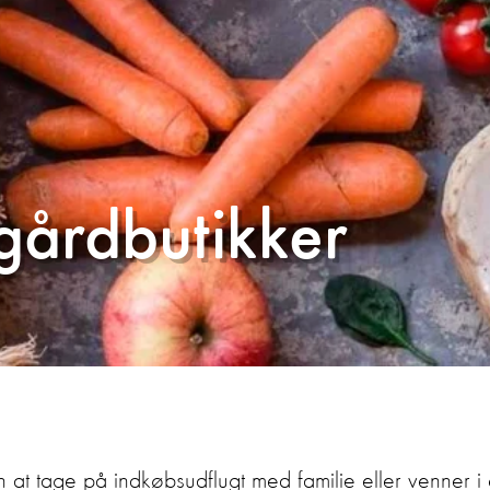
gårdbutikker
ion at tage på indkøbsudflugt med familie eller venner 