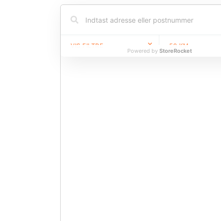
VIS FILTRE
50
KM
Powered by
StoreRocket