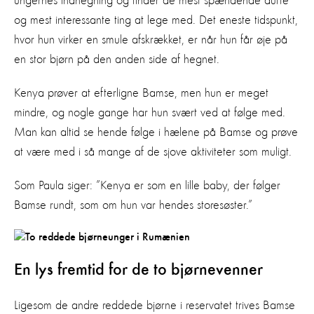
ungernes indhegning og finder de mest spændende dufte
og mest interessante ting at lege med. Det eneste tidspunkt,
hvor hun virker en smule afskrækket, er når hun får øje på
en stor bjørn på den anden side af hegnet.
Kenya prøver at efterligne Bamse, men hun er meget
mindre, og nogle gange har hun svært ved at følge med.
Man kan altid se hende følge i hælene på Bamse og prøve
at være med i så mange af de sjove aktiviteter som muligt.
Som Paula siger: ”Kenya er som en lille baby, der følger
Bamse rundt, som om hun var hendes storesøster.”
En lys fremtid for de to bjørnevenner
Ligesom de andre reddede bjørne i reservatet trives Bamse