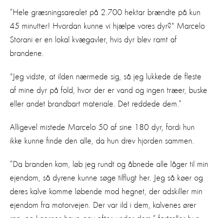
”Hele græsningsarealet på 2.700 hektar brændte på kun
45 minutter! Hvordan kunne vi hjælpe vores dyr?" Marcelo
Storani er en lokal kvægavler, hvis dyr blev ramt af
brandene.
"Jeg vidste, at ilden nærmede sig, så jeg lukkede de fleste
af mine dyr på fold, hvor der er vand og ingen træer, buske
eller andet brandbart materiale. Det reddede dem.”
Alligevel mistede Marcelo 50 af sine 180 dyr, fordi hun
ikke kunne finde den alle, da hun drev hjorden sammen.
”Da branden kom, løb jeg rundt og åbnede alle låger til min
ejendom, så dyrene kunne søge tilflugt her. Jeg så køer og
deres kalve komme løbende mod hegnet, der adskiller min
ejendom fra motorvejen. Der var ild i dem, kalvenes ører