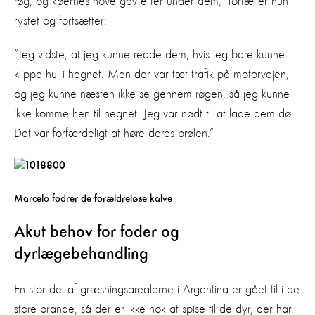
røg, og køernes hove gav efter under dem,” fortæller hun
rystet og fortsætter:
”Jeg vidste, at jeg kunne redde dem, hvis jeg bare kunne
klippe hul i hegnet. Men der var tæt trafik på motorvejen,
og jeg kunne næsten ikke se gennem røgen, så jeg kunne
ikke komme hen til hegnet. Jeg var nødt til at lade dem dø.
Det var forfærdeligt at høre deres brølen.”
Marcelo fodrer de forældreløse kalve
Akut behov for foder og
dyrlægebehandling
En stor del af græsningsarealerne i Argentina er gået til i de
store brande, så der er ikke nok at spise til de dyr, der har