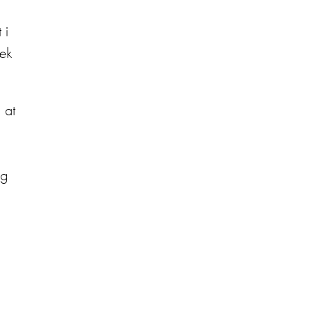
 i
væk
 at
og