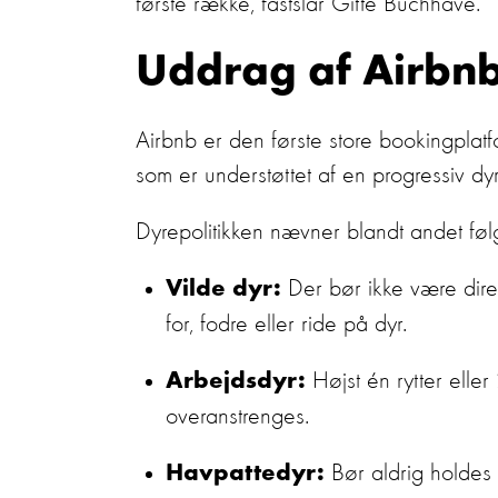
første række, fastslår Gitte Buchhave.
Uddrag af Airbnb
Airbnb er den første store bookingplatfo
som er understøttet af en progressiv d
Dyrepolitikken nævner blandt andet fø
Der bør ikke være direk
Vilde dyr:
for, fodre eller ride på dyr.
Højst én rytter eller
Arbejdsdyr:
overanstrenges.
Bør aldrig holdes 
Havpattedyr: