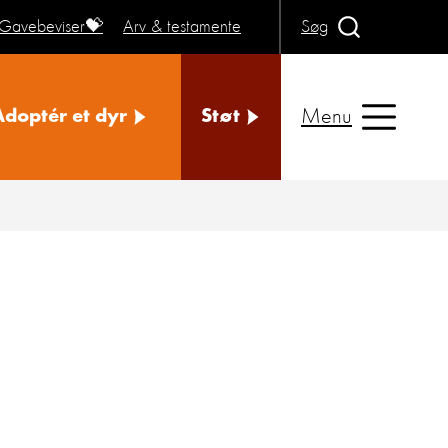
Gavebeviser💝
Arv & testamente
Søg
Menu
Adoptér et dyr
Støt