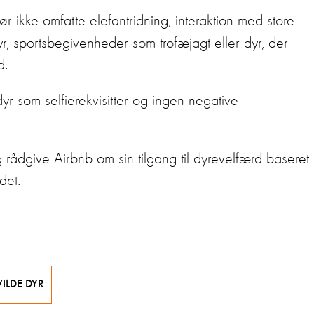
r ikke omfatte elefantridning, interaktion med store
yr, sportsbegivenheder som trofæjagt eller dyr, der
ld.
yr som selfierekvisitter og ingen negative
ådgive Airbnb om sin tilgang til dyrevelfærd baseret
ådet.
ILDE DYR