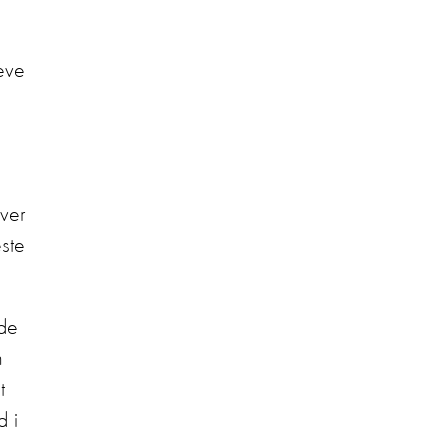
leve
iver
ste
 de
n
t
d i