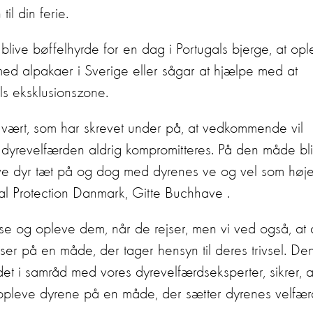
il din ferie.
 blive bøffelhyrde for en dag i Portugals bjerge, at op
ed alpakaer i Sverige eller sågar at hjælpe med at
yls eksklusionszone.
 vært, som har skrevet under på, at vedkommende vil
så dyrevelfærden aldrig kompromitteres. På den måde bl
leve dyr tæt på og dog med dyrenes ve og vel som høje
imal Protection Danmark, Gitte Buchhave .
at se og opleve dem, når de rejser, men vi ved også, at
elser på en måde, der tager hensyn til deres trivsel. De
det i samråd med vores dyrevelfærdseksperter, sikrer, a
opleve dyrene på en måde, der sætter dyrenes velfær