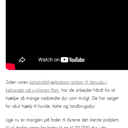
Siden vores
katastrofehjælpsteam ankom til Vanuatu i
kølvandet på cyklonen Pam
, har de arbejdet hårdt for at
hjælpe så mange nødstedte dyr som muligt. De har sørget
for akut hjælp til hunde, katte og landbrugsdyr.
Lige nu er manglen på foder til dyrene det største problem.
Vi vil derfor sørge for foder til op til 30.000 dyr i de