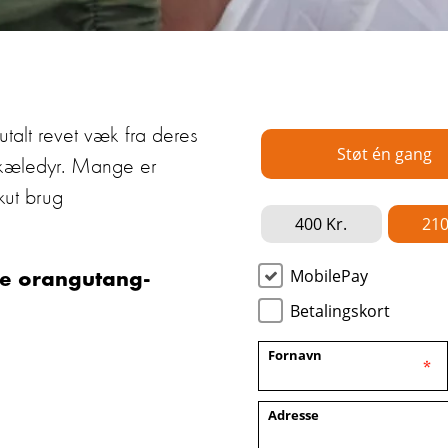
utalt
revet væk fra deres
kæledy
r
. Mange er
kut
brug
de
ora
nguta
ng-