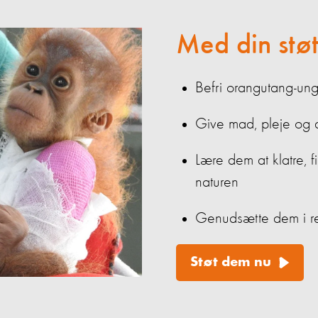
Med din støt
Be
fri
orangutang-ung
Give mad, pleje og
Lære dem at klatre, 
naturen
Genudsætte dem i re
Støt dem nu