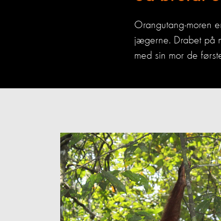
Orangutang-moren end
jægerne. Drabet på m
med sin mor de først