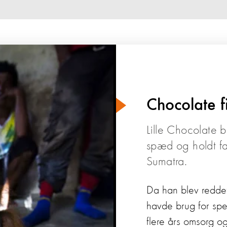
Chocolate f
Lille Chocolate bl
spæd og holdt fa
Sumatra.
Da han blev redde
havde brug for spec
flere års omsorg og