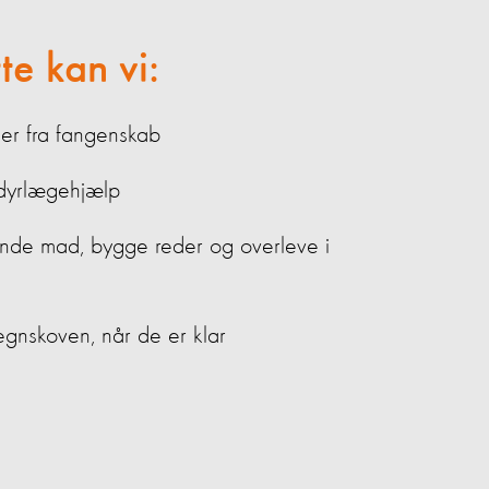
te kan vi:
er
fra
fange
nskab
 dyrlægehjælp
finde mad, bygge reder og overleve i
gnskoven, når de er klar