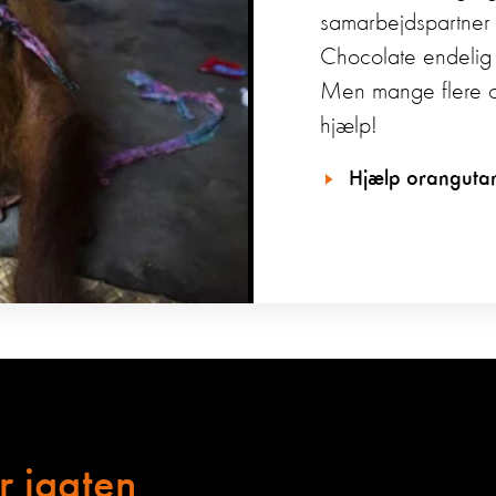
samarbejdspartner 
Chocolate endelig 
Men mange flere o
hjælp!
Hjælp oranguta
er jagten