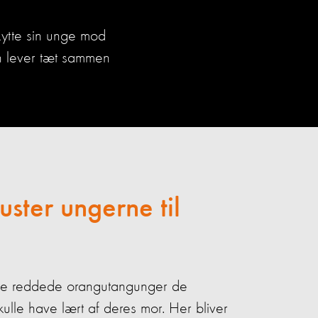
kytte sin unge mod
n lever tæt sammen
ruster
ungern
e
til
r de reddede orangutangunger de
kulle have lært af deres mor. Her bliver