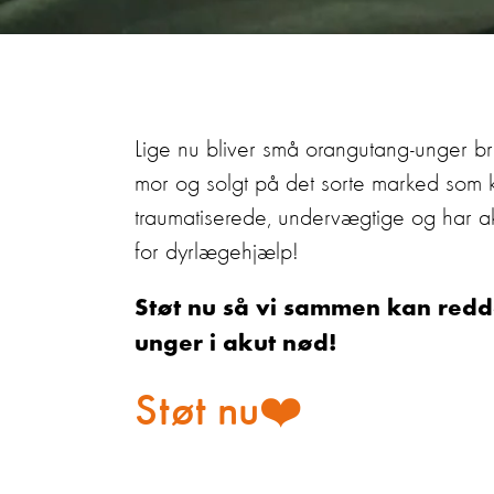
Lige nu bliver
små
orangutang-unger
br
mor
og
solgt
på det sorte marked
som 
traumatiserede, undervægtige og har
a
for
dyrlægehjælp
!
St
øt nu
så
vi
sammen ka
n red
un
ger
i akut nø
d
!
Støt nu❤️