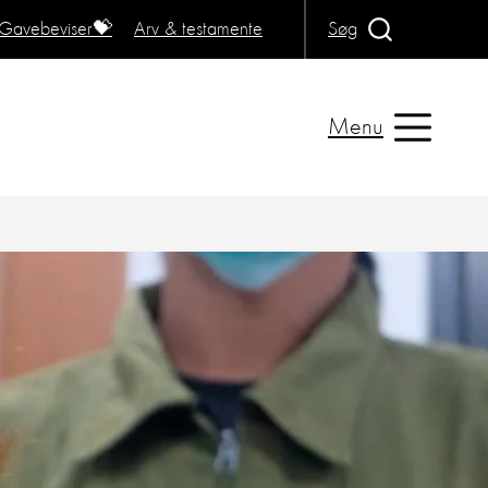
Gavebeviser💝
Arv & testamente
Søg
Menu