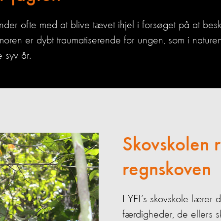
er ofte med at blive tævet ihjel i forsøget på at bes
oren er dybt traumatiserende for ungen, som i nature
e syv år.
Skov
skolen
re
gn
sko
ven
I YEL’s skovskole lære
færdigheder, de ellers s