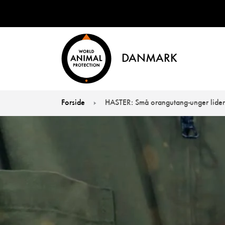
DANMARK
Forside
HASTER: Små orangutang-unger lider
You are here: