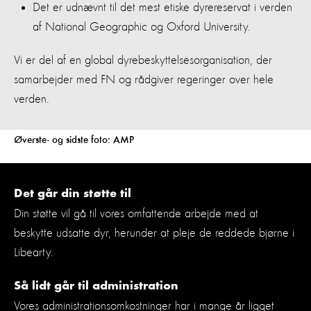
Det er udnævnt til det mest etiske dyrereservat i verden
af National Geographic og Oxford University.
Vi er del af en global dyrebeskyttelsesorganisation, der
samarbejder med FN og rådgiver regeringer over hele
verden.
Øverste- og sidste foto: AMP
Det går din støtte til
Din støtte vil gå til vores omfattende arbejde med at
beskytte udsatte dyr, herunder at pleje de reddede bjørne i
Libearty.
Så lidt går til administration
Vores administrationsomkostninger har i mange år ligget