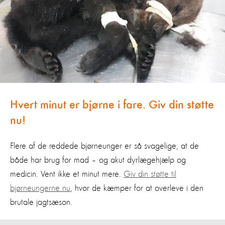
Hvert minut er bjørne i fare. Giv din støtte
nu!
Flere af de reddede bjørneunger er så svagelige, at de
både har brug for mad – og akut dyrlægehjælp og
medicin. Vent ikke et minut mere.
Giv din støtte til
bjørneungerne nu
, hvor de kæmper for at overleve i den
brutale jagtsæson.