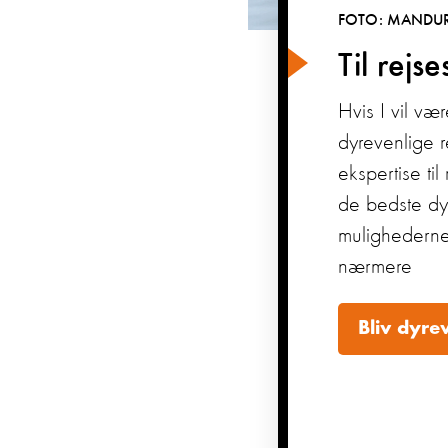
FOTO: MANDUR
Til rejs
Hvis I vil væ
dyrevenlige re
ekspertise ti
de bedste dy
mulighederne
nærmere
Bliv dyre