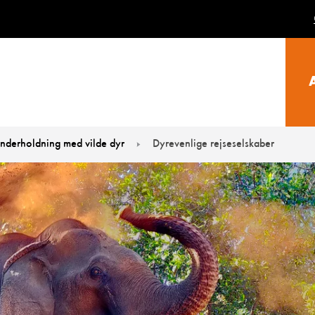
nderholdning med vilde dyr
Dyrevenlige rejseselskaber