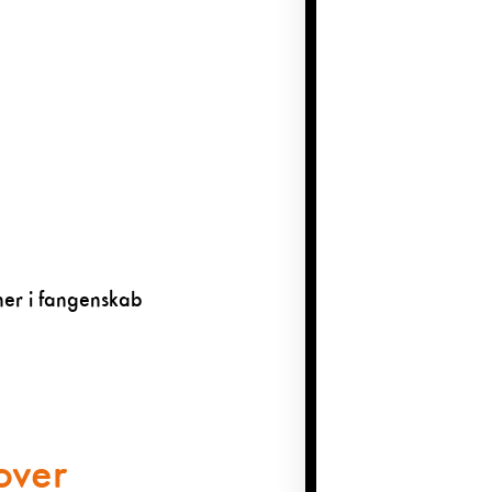
ner i fangenskab
 over