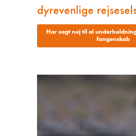
dyrevenlige rejsesel
Har sagt nej til al underholdnin
fangenskab