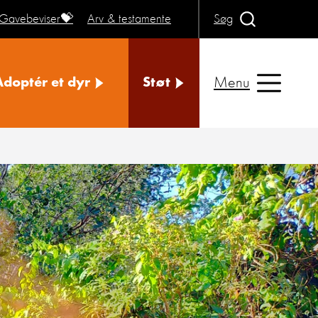
Gavebeviser💝
Arv & testamente
Søg
Menu
Adoptér et dyr
Støt