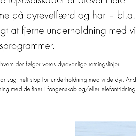
e rejseselskaber er blevet mere
på dyrevelfærd og har – bl.a. 
gt at fjerne underholdning med vi
tsprogrammer.
vem der følger vores dyrevenlige retningslinjer.
r sagt helt stop for underholdning med vilde dyr. Andre 
ing med delfiner i fangenskab og/eller elefantridnin