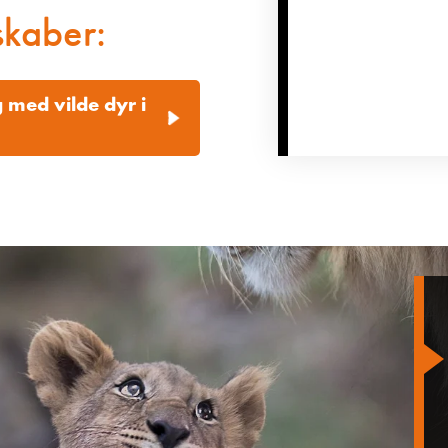
skaber:
g med vilde dyr i