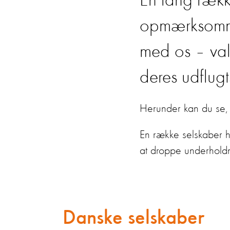
En lang rækk
opmærksomme 
med os – val
deres udflug
Herunder kan du se, h
En række selskaber ha
at droppe underholdn
Danske selskaber