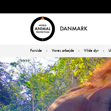
DANMARK
Forside
Vores arbejde
Vilde dyr
U
You are here: