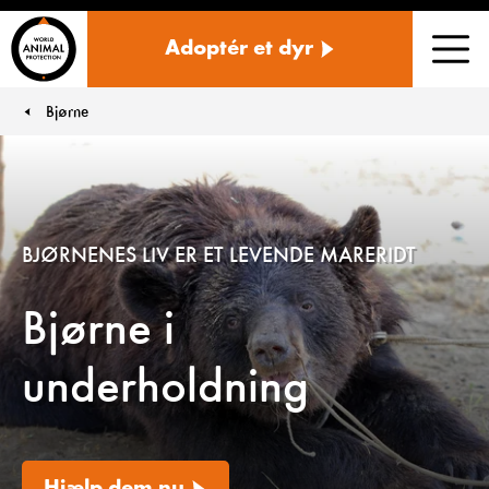
Danmark
Adoptér et dyr
Men
Bjørne
You are here:
BJØRNENES LIV ER ET LEVENDE MARERIDT
Bjørne i
underholdning