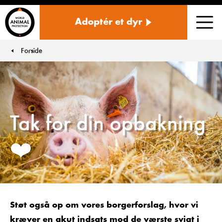
Danmark
Adoptér et dyr
Men
Forside
You are here:
Tak for din opbakning
❤️
Støt også op om vores borgerforslag, hvor vi
kræver en akut indsats mod de værste svigt i