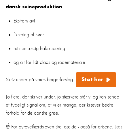
:
dansk svineproduktion
Ekstrem avl
fiksering af søer
rutinemæssig halekupering
og alt for lidt plads og rodemateriale.
Støt her
Skriv under på vores borgerforslag:
Jo flere, der skriver under, jo stærkere står vi og kan sende
et tydeligt signal om, at vi er mange, der kræver bedre
forhold for de danske grise.
☝️ For dyrevelfærdsloven skal gælde - også for grisene.
Læs