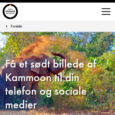
Danmark
Men
Forside
You are here:
Få et sødt billede af
Kammoon til din
telefon og sociale
medier