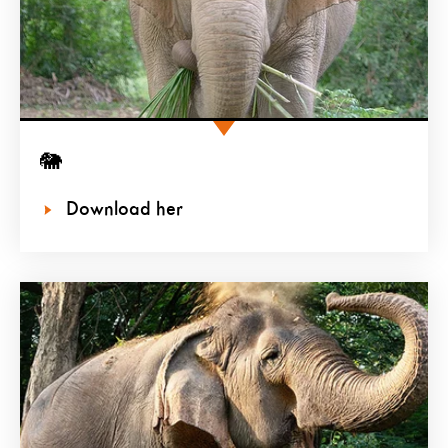
🐘
Download her