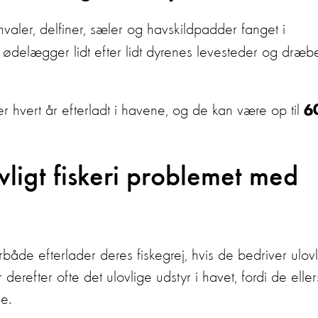
valer, delfiner, sæler og havskildpadder fanget i
ødelægger lidt efter lidt dyrenes levesteder og dræb
r hvert år efterladt i havene, og de kan være op til
6
ligt fiskeri problemet med
rbåde efterlader deres fiskegrej, hvis de bedriver ulovl
r derefter ofte det ulovlige udstyr i havet, fordi de eller
ne.