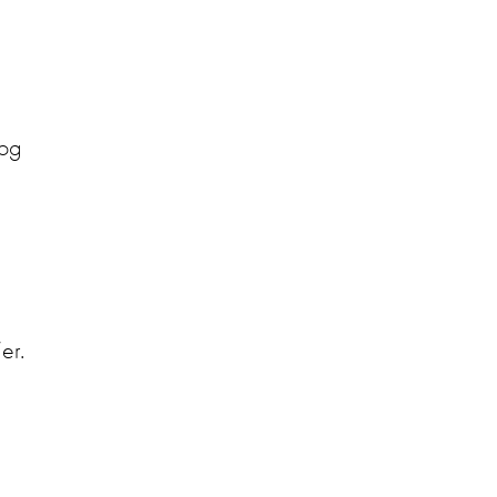
 og
er.