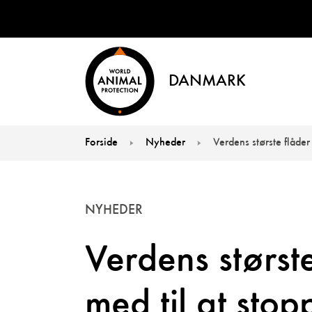
DANMARK
Forside
Nyheder
Verdens største flåder 
You are here:
NYHEDER
Verdens størst
med til at stopp