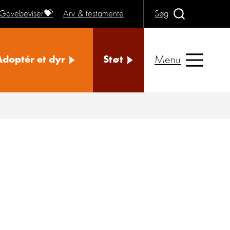
Gavebeviser💝
Arv & testamente
Søg
Menu
Adoptér et dyr
Støt