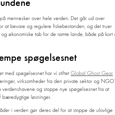
mfundene
 også mennesker over hele verden. Det går ud over
for at bevare og regulere fiskebestanden, og det truer
e og økonomiske tab for de ramte lande, både på kort
æmpe spøgelsesnet
t med spøgelsesnet har vi stiftet
Global Ghost Gear
inger, virksomheder fra den private sektor og NGO’
ra verdenshavene og stoppe nye spøgelsesnet fra at
af bæredygtige løsninger.
flåder i verden gør deres del for at stoppe de ulovlige