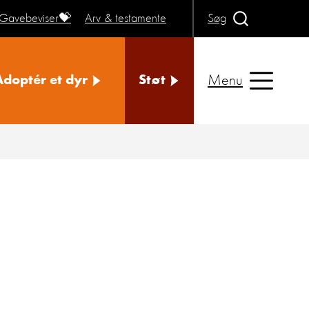
Gavebeviser💝
Arv & testamente
Søg
Menu
Adoptér et dyr
Støt