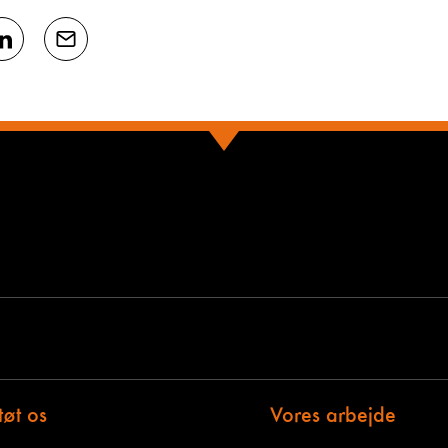
tøt os
Vores arbejde