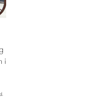
og
n i
d.