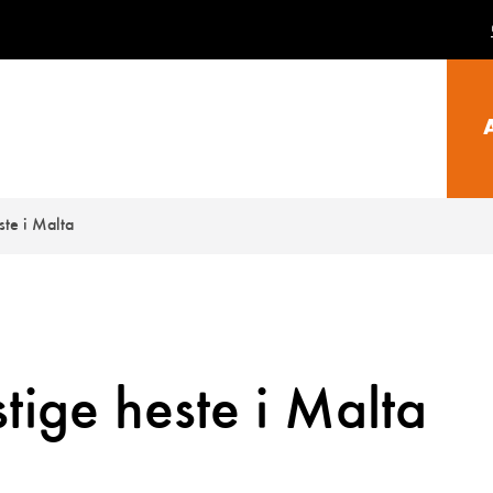
ste i Malta
stige heste i Malta