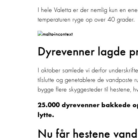
I hele Valetta er der nemlig kun en e
temperaturen ryge op over 40 grader.
Dyrevenner lagde p
I oktober samlede vi derfor underskrift
tilslutte og genetablere de vandposte r
bygge flere skyggesteder til hestene, h
25.000 dyrevenner bakkede op 
lytte.
Nu får hestene van