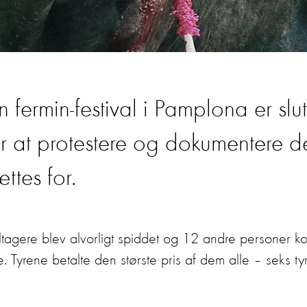
ermin-festival i Pamplona er slut
e for at protestere og dokumentere d
ttes for.
eltagere blev alvorligt spiddet og 12 andre personer k
e. Tyrene betalte den største pris af dem alle – seks ty