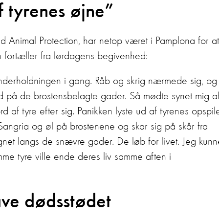
f tyrenes øjne”
 Animal Protection, har netop været i Pamplona for at
 fortæller fra lørdagens begivenhed:
nderholdningen i gang. Råb og skrig nærmede sig, og
ed på de brostensbelagte gader. Så mødte synet mig a
af tyre efter sig. Panikken lyste ud af tyrenes opspi
Sangria og øl på brostenene og skar sig på skår fra
gnet langs de snævre gader. De løb for livet. Jeg kunn
e tyre ville ende deres liv samme aften i
ave dødsstødet