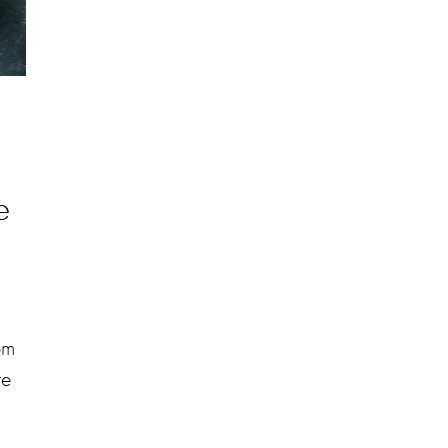
e
om
re