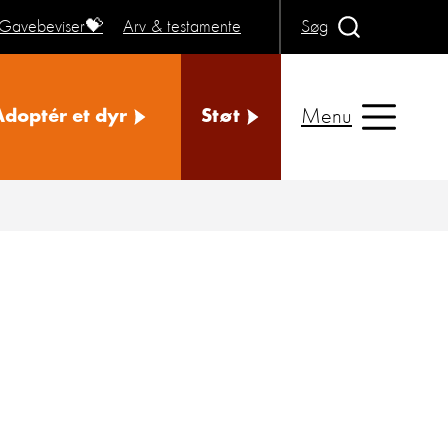
Gavebeviser💝
Arv & testamente
Søg
Menu
Adoptér et dyr
Støt