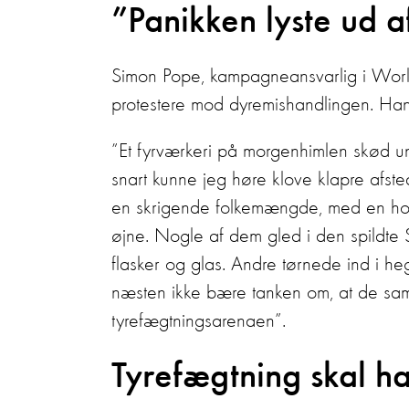
”Panikken lyste ud a
Simon Pope, kampagneansvarlig i World
protestere mod dyremishandlingen. Han
”Et fyrværkeri på morgenhimlen skød u
snart kunne jeg høre klove klapre afst
en skrigende folkemængde, med en hord 
øjne. Nogle af dem gled i den spildte 
flasker og glas. Andre tørnede ind i he
næsten ikke bære tanken om, at de samm
tyrefægtningsarenaen”.
Tyrefægtning skal h