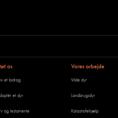
tøt os
Vores arbejde
iv et bidrag
Vilde dyr
doptér et dyr
Landbrugsdyr
rv og testamente
Katastrofehjælp