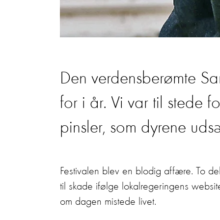
Den verdensberømte San f
for i år. Vi var til sted
pinsler, som dyrene udsæ
Festivalen blev en blodig affære. To d
til skade ifølge lokalregeringens websit
om dagen mistede livet.