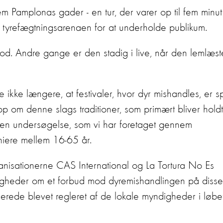
Pamplonas gader - en tur, der varer op til fem minutt
 tyrefægtningsarenaen for at underholde publikum.
od. Andre gange er den stadig i live, når den lemlæst
ikke længere, at festivaler, hvor dyr mishandles, er s
op om denne slags traditioner, som primært bliver holdt
er en undersøgelse, som vi har foretaget gennem
aniere mellem 16-65 år.
nisationerne CAS International og La Tortura No Es
igheder om et forbud mod dyremishandlingen på disse
 allerede blevet regleret af de lokale myndigheder i løbe