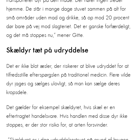
transporterer dyr på den måde. Det hører ingen steder
hjemme. De står i mange dage stuvet sammen på alt for
små områder uden mad og drikke, så op mod 20 procent
dør bare på vej mod slagteriet. Det er ganske forfærdeligt,
og det må stoppes nu,” mener Gitte.
Skældyr tæt på udryddelse
Det er ikke blot æsler, der risikerer at blive udryddet for at
tilfredsstille efterspørgslen på traditionel medicin. Flere vilde
dyr jages og sælges ulovligt, så man kan sælge deres
kropsdele.
Det gælder for eksempel skældyret, hvis skæl er en
eftertragtet handelsvare. Hvis handlen med disse dyr ikke
stoppes, er der stor risiko for, at arten forsvinder.
”Skældyret er i dag udryddelsestruet på grund af brugen