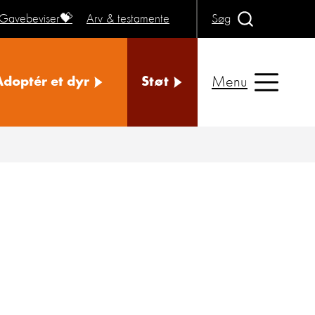
Gavebeviser💝
Arv & testamente
Søg
Menu
Adoptér et dyr
Støt