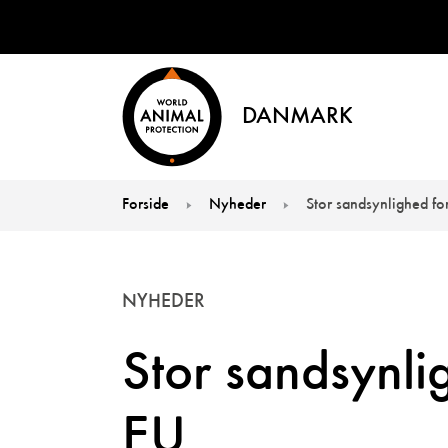
DANMARK
Forside
Nyheder
Stor sandsynlighed fo
You are here:
NYHEDER
Stor sandsynli
EU