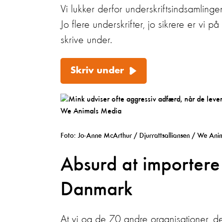
Vi lukker derfor underskriftsindsamling
Jo flere underskrifter, jo sikrere er vi p
skrive under.
Skriv under
Foto: Jo-Anne McArthur / Djurrattsalliansen / We An
Absurd at importere 
Danmark
At vi og de 70 andre organisationer, d