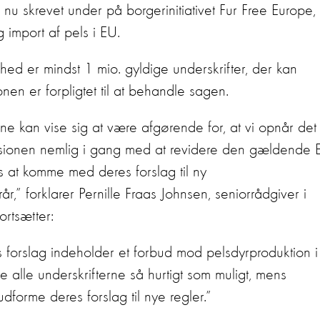
 nu skrevet under på borgerinitiativet Fur Free Europe,
 import af pels i EU.
hed er mindst 1 mio. gyldige underskrifter, der kan
en er forpligtet til at behandle sagen.
rne kan vise sig at være afgørende for, at vi opnår det
ssionen nemlig i gang med at revidere den gældende 
s at komme med deres forslag til ny
rår,” forklarer Pernille Fraas Johnsen, seniorrådgiver i
rtsætter:
forslag indeholder et forbud mod pelsdyrproduktion i
re alle underskrifterne så hurtigt som muligt, mens
forme deres forslag til nye regler.”