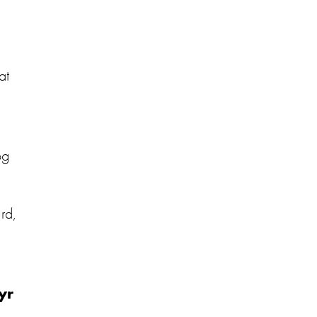
at
og
rd,
yr