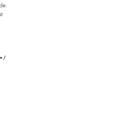
de.
at