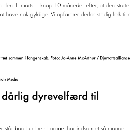
en den 1. marts – knap 10 måneder efter, at den starte
å at have nok gyldige. Vi opfordrer derfor stadig folk til 
imals Media
dårlig dyrevelfærd til
er står bag Fur Free Europe, har indsamlet så mange