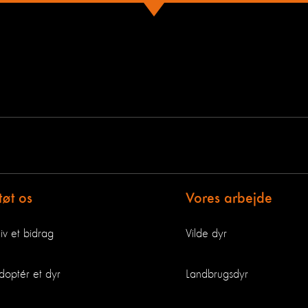
tøt os
Vores arbejde
iv et bidrag
Vilde dyr
doptér et dyr
Landbrugsdyr