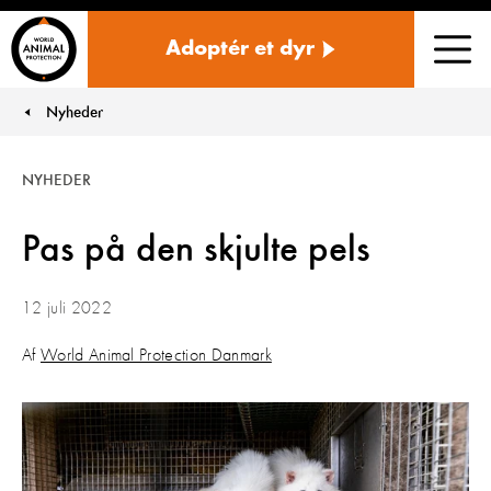
Danmark
Adoptér et dyr
Men
Nyheder
You are here:
NYHEDER
Pas på den skjulte pels
12 juli 2022
Af
World Animal Protection Danmark