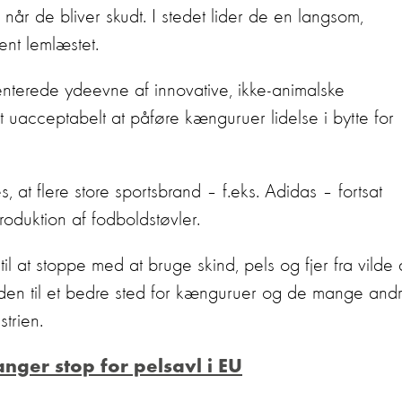
r de bliver skudt. I stedet lider de en langsom,
ent lemlæstet.
erede ydeevne af innovative, ikke-animalske
lt uacceptabelt at påføre kænguruer lidelse i bytte for
, at flere store sportsbrand – f.eks. Adidas – fortsat
oduktion af fodboldstøvler.
til at stoppe med at bruge skind, pels og fjer fra vilde 
den til et bedre sted for kænguruer og de mange and
strien.
nger stop for pelsavl i EU