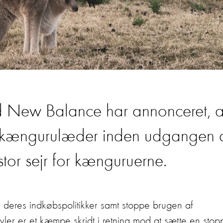
d New Balance har annonceret, a
f kængurulæder inden udgangen 
tor sejr for kænguruerne.
deres indkøbspolitikker samt stoppe brugen af
vler er et kæmpe skridt i retning mod at sætte en stop