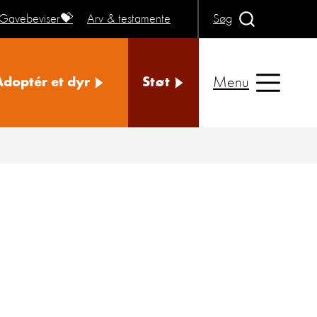
Gavebeviser💝
Arv & testamente
Søg
Menu
Adoptér et dyr
Støt