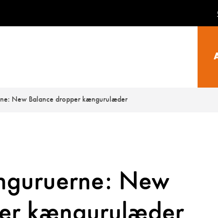
rne: New Balance dropper kængurulæder
ænguruerne: New
per kængurulæder