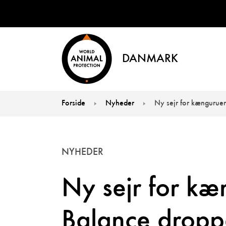
DANMARK
Forside
Nyheder
Ny sejr for kængurue
You are here:
NYHEDER
Ny sejr for k
Balance drop