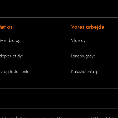
tøt os
Vores arbejde
iv et bidrag
Vilde dyr
doptér et dyr
Landbrugsdyr
rv og testamente
Katastrofehjælp