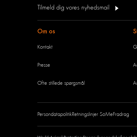
Tilmeld dig vores nyhedsmail
Om os
S
Kontakt
G
Presse
A
Ofte stillede spørgsmål
A
Persondatapolitik
Retningslinjer SoMe
Fradrag