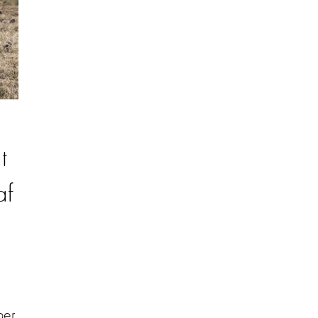
t
af
per