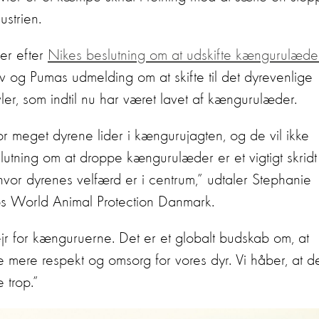
strien.
er efter
Nikes beslutning om at udskifte kængurulæde
iv og Pumas udmelding om at skifte til det dyrevenlige
øvler, som indtil nu har været lavet af kængurulæder.
or meget dyrene lider i kængurujagten, og de vil ikke
tning om at droppe kængurulæder er et vigtigt skridt
or dyrenes velfærd er i centrum,” udtaler Stephanie
s World Animal Protection Danmark.
ejr for kænguruerne. Det er et globalt budskab om, at
 mere respekt og omsorg for vores dyr. Vi håber, at d
e trop.”