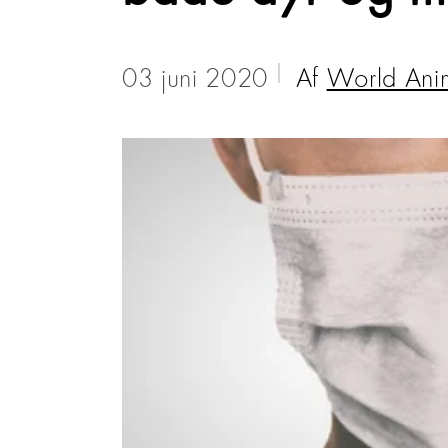
03 juni 2020
Af
World Anim