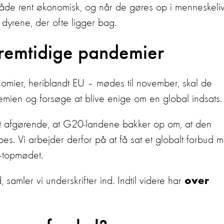
de rent økonomisk, og når de gøres op i menneskeliv
s dyrene, der ofte ligger bag.
fremtidige pandemier
mier, heriblandt EU – mødes til november, skal de
demien og forsøge at blive enige om en global indsats
lt afgørende, at G20-landene bakker op om, at den
es. Vi arbejder derfor på at få sat et globalt forbud 
-topmødet.
samler vi underskrifter ind. Indtil videre har
over