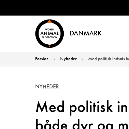
DANMARK
Forside
Nyheder
Med politisk indsats 
You are here:
NYHEDER
Med politisk in
både dyr og m