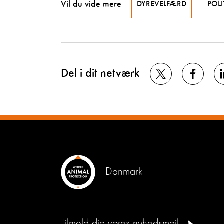
Vil du vide mere
DYREVELFÆRD
POLI
Del i dit netværk
Danmark
Tilmeld dig vores nyhedsmail