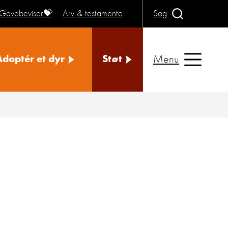
Gavebeviser💝
Arv & testamente
Søg
Menu
Adoptér et dyr
Støt