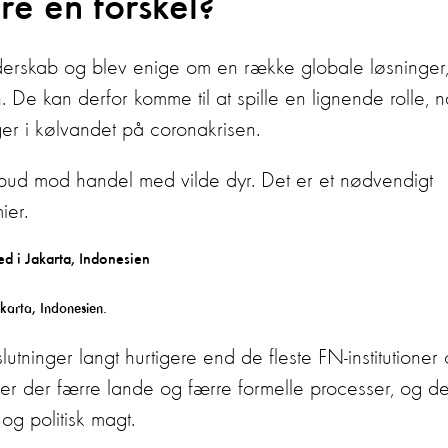
e en forskel?
erskab og blev enige om en række globale løsninger
 De kan derfor komme til at spille en lignende rolle, n
nger i kølvandet på coronakrisen.
forbud mod handel med vilde dyr. Det er et nødvendigt
mier.
karta, Indonesien.
utninger langt hurtigere end de fleste FN-institutioner
s er der færre lande og færre formelle processer, og de
og politisk magt.