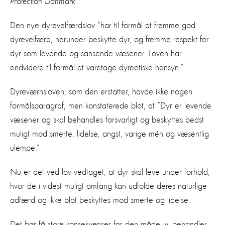
Protection Danmark
Den nye dyrevelfærdslov ”har til formål at fremme god
dyrevelfærd, herunder beskytte dyr, og fremme respekt for
dyr som levende og sansende væsener. Loven har
endvidere til formål at varetage dyreetiske hensyn.”
Dyreværnsloven, som den erstatter, havde ikke nogen
formålsparagraf, men konstaterede blot, at ”Dyr er levende
væsener og skal behandles forsvarligt og beskyttes bedst
muligt mod smerte, lidelse, angst, varige mén og væsentlig
ulempe.”
Nu er det ved lov vedtaget, at dyr skal leve under forhold,
hvor de i videst muligt omfang kan udfolde deres naturlige
adfærd og ikke blot beskyttes mod smerte og lidelse.
Det bør få store konsekvenser for den måde, vi behandler