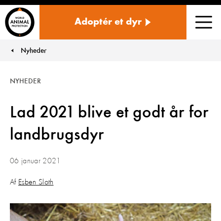
Danmark
Adoptér et dyr
Men
Nyheder
You are here:
NYHEDER
Lad 2021 blive et godt år for
landbrugsdyr
06 januar 2021
Af
Esben Sloth