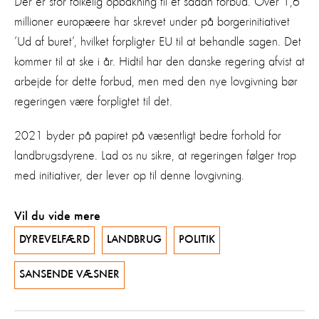
Der er stor folkelig opbakning til et sådan forbud. Over 1,6
millioner europæere har skrevet under på borgerinitiativet
’Ud af buret’, hvilket forpligter EU til at behandle sagen. Det
kommer til at ske i år. Hidtil har den danske regering afvist at
arbejde for dette forbud, men med den nye lovgivning bør
regeringen være forpligtet til det.
2021 byder på papiret på væsentligt bedre forhold for
landbrugsdyrene. Lad os nu sikre, at regeringen følger trop
med initiativer, der lever op til denne lovgivning.
Vil du vide mere
DYREVELFÆRD
LANDBRUG
POLITIK
SANSENDE VÆSNER