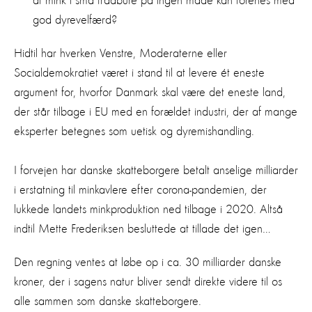
af mink i små trådbure på ingen måde kan forenes med
god dyrevelfærd?
Hidtil har hverken Venstre, Moderaterne eller
Socialdemokratiet været i stand til at levere ét eneste
argument for, hvorfor Danmark skal være det eneste land,
der står tilbage i EU med en forældet industri, der af mange
eksperter betegnes som uetisk og dyremishandling.
I forvejen har danske skatteborgere betalt anselige milliarder
i erstatning til minkavlere efter corona-pandemien, der
lukkede landets minkproduktion ned tilbage i 2020. Altså
indtil Mette Frederiksen besluttede at tillade det igen…
Den regning ventes at løbe op i ca. 30 milliarder danske
kroner, der i sagens natur bliver sendt direkte videre til os
alle sammen som danske skatteborgere.