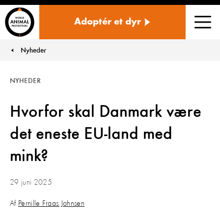
Danmark
Adoptér et dyr
Men
Nyheder
You are here:
NYHEDER
Hvorfor skal Danmark være
det eneste EU-land med
mink?
29 juni 2025
Af
Pernille Fraas Johnsen