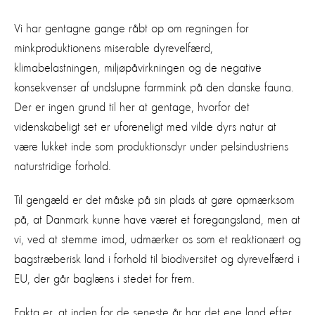
Vi har gentagne gange råbt op om regningen for
minkproduktionens miserable dyrevelfærd,
klimabelastningen, miljøpåvirkningen og de negative
konsekvenser af undslupne farmmink på den danske fauna.
Der er ingen grund til her at gentage, hvorfor det
videnskabeligt set er uforeneligt med vilde dyrs natur at
være lukket inde som produktionsdyr under pelsindustriens
naturstridige forhold.
Til gengæld er det måske på sin plads at gøre opmærksom
på, at Danmark kunne have været et foregangsland, men at
vi, ved at stemme imod, udmærker os som et reaktionært og
bagstræberisk land i forhold til biodiversitet og dyrevelfærd i
EU, der går baglæns i stedet for frem.
Fakta er, at inden for de seneste år har det ene land efter