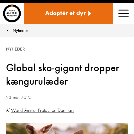
Danmark
Adoptér et dyr
Men
Nyheder
You are here:
NYHEDER
Global sko-gigant dropper
kængurulæder
23 maj 2025
Af
World Animal Protection Danmark