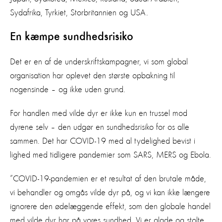
Sydafrika, Tyrkiet, Storbritannien og USA.
En kæmpe sundhedsrisiko
Det er en af de underskriftskampagner, vi som global
organisation har oplevet den største opbakning til
nogensinde – og ikke uden grund.
For handlen med vilde dyr er ikke kun en trussel mod
dyrene selv – den udgør en sundhedsrisiko for os alle
sammen. Det har COVID-19 med al tydelighed bevist i
lighed med tidligere pandemier som SARS, MERS og Ebola.
”COVID-19-pandemien er et resultat af den brutale måde,
vi behandler og omgås vilde dyr på, og vi kan ikke længere
ignorere den ødelæggende effekt, som den globale handel
med vilde dyr har på vores sundhed. Vi er glade og stolte