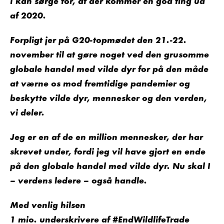
I kan sørge for, at der kommer én god ting ud
af 2020.
Forpligt jer på G20-topmødet den 21.-22.
november til at gøre noget ved den grusomme
globale handel med vilde dyr for på den måde
at værne os mod fremtidige pandemier og
beskytte vilde dyr, mennesker og den verden,
vi deler.
Jeg er en af de en million mennesker, der har
skrevet under, fordi jeg vil have gjort en ende
på den globale handel med vilde dyr. Nu skal I
– verdens ledere – også handle.
Med venlig hilsen
1 mio. underskrivere af #EndWildlifeTrade