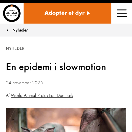
Danmark
Adoptér et dyr
Men
Nyheder
You are here:
NYHEDER
En epidemi i slowmotion
24 november 2025
Af
World Animal Protection Danmark