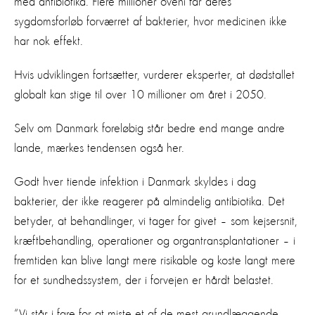
med antibiotika. Flere millioner oveni får deres
sygdomsforløb forværret af bakterier, hvor medicinen ikke
har nok effekt.
Hvis udviklingen fortsætter, vurderer eksperter, at dødstallet
globalt kan stige til over 10 millioner om året i 2050.
Selv om Danmark foreløbig står bedre end mange andre
lande, mærkes tendensen også her.
Godt hver tiende infektion i Danmark skyldes i dag
bakterier, der ikke reagerer på almindelig antibiotika. Det
betyder, at behandlinger, vi tager for givet – som kejsersnit,
kræftbehandling, operationer og organtransplantationer – i
fremtiden kan blive langt mere risikable og koste langt mere
for et sundhedssystem, der i forvejen er hårdt belastet.
“Vi står i fare for at miste et af de mest grundlæggende