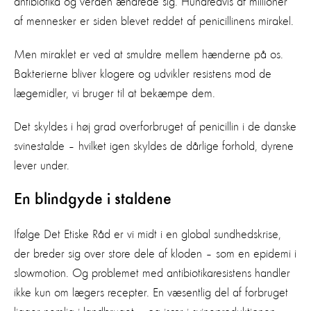
antibiotika og verden ændrede sig. Hundredvis af millioner
af mennesker er siden blevet reddet af penicillinens mirakel.
Men miraklet er ved at smuldre mellem hænderne på os.
Bakterierne bliver klogere og udvikler resistens mod de
lægemidler, vi bruger til at bekæmpe dem.
Det skyldes i høj grad overforbruget af penicillin i de danske
svinestalde – hvilket igen skyldes de dårlige forhold, dyrene
lever under.
En blindgyde i staldene
Ifølge Det Etiske Råd er vi midt i en global sundhedskrise,
der breder sig over store dele af kloden – som en epidemi i
slowmotion. Og problemet med antibiotikaresistens handler
ikke kun om lægers recepter. En væsentlig del af forbruget