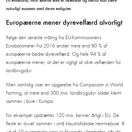
En svinefarm, hvor søerne ikke er fikserede og derfor kan være
naturligt sammen med deres smågrise.
Europæerne mener dyrevelfærd alvorligt
Ifølge den seneste måling fra EU-Kommissionens
Eurobarometer fra 2016 ønsker mere end 80 % af
europæerne bedre dyrevelfærd. Og hele 94 % af
europæerne mener, at det er vigtigt at sikre velfærden for
landbrugsdyr.
Men samtidig viser en opgørelse fra Compassion in World
Farming, at mere end 300 mio. landbrugsdyr sidder klemt
sammen i bure i Europa.
For eksempel opdrættes 120 mio. kaniner årligt i EU. De
fleste er stuvet sammen i små klaustrofobiske tremmebure. 8
ud af 10 europæiske søer er fikserede i farebøjler, når de