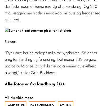
skal føde, uden at kunne røre sig eller vende sig. Og 210
mio. læggehøner sidder i mikroskopiske bure og lægger æg
hele livet.
Burhøns
”Dyr i bure har en forhøjet risiko for sygdomme. Så der er
brug for handling og forandring. Det mener EU's borgere.
Lad os nu få at se, at politikerne også mener dyrevelfærd
alvorligt,” slutter Gitte Buchhave.
Alle fotos er fra landbrug i EU.
Vil du vide mere
LANDBRUG
DYREVELFÆRD
POLITIK