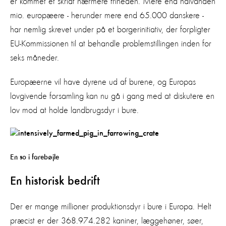
er kommet et skridt nærmere friheden. Mere end halvanden
mio. europæere - herunder mere end 65.000 danskere -
har nemlig skrevet under på et borgerinitiativ, der forpligter
EU-Kommissionen til at behandle problemstillingen inden for
seks måneder.
Europæerne vil have dyrene ud af burene, og Europas
lovgivende forsamling kan nu gå i gang med at diskutere en
lov mod at holde landbrugsdyr i bure.
En so i farebøjle
En historisk bedrift
Der er mange millioner produktionsdyr i bure i Europa. Helt
præcist er der 368.974.282 kaniner, læggehøner, søer,