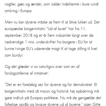
vagtler, gæs og ænder, som sidder indeklemte i bure rundt
omkring i Europa.
Men nu kan dyrene måske se frem til at blive lukket ud. Det
europæiske borgerinitiativ "Ud af buret" har fra 11.
september 2018 og et år frem indsamlet langt over de
nødvendige 1 mio. underskrifter fra borgere i EU for at
kunne tvinge EU's udøvende magt til at tage stilling til livet
som burdyr.
Og det glæder vi os naturligvis over som en af
forslagsstillerne af initiativet:
”Det er en foreløbig sejr for dyrene og for demokratiet. Et
borgerinitiativ med så massiv og historisk høj opbakning må
gøre indtryk på Europas politikere. Nu må de gengælde det
folkelige opråb og lovgive dyrene ud af burene,” siger Gitte