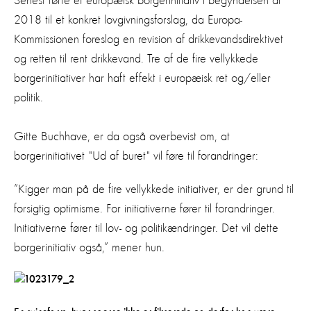
Senest førte et europæisk borgerinitiativ i begyndelsen af
2018 til et konkret lovgivningsforslag, da Europa-
Kommissionen foreslog en revision af drikkevandsdirektivet
og retten til rent drikkevand. Tre af de fire vellykkede
borgerinitiativer har haft effekt i europæisk ret og/eller
politik.
Gitte Buchhave, er da også overbevist om, at
borgerinitiativet "Ud af buret" vil føre til forandringer:
”Kigger man på de fire vellykkede initiativer, er der grund til
forsigtig optimisme. For initiativerne fører til forandringer.
Initiativerne fører til lov- og politikændringer. Det vil dette
borgerinitiativ også,” mener hun.