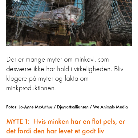
Der er mange myter om minkavl, som
desværre ikke har hold i virkeligheden. Bliv
klogere på myter og fakta om
minkproduktionen.
Fotos: Jo-Anne McArthur / Djurrattsalliansen / We Animals Media
MYTE 1:
Hvis minken har en flot pels, er
det fordi den har levet et godt liv