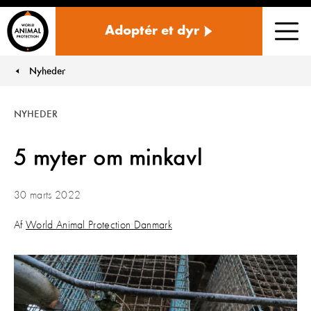
Danmark
Adoptér et dyr
Men
Nyheder
You are here:
NYHEDER
5 myter om minkavl
30 marts 2022
Af
World Animal Protection Danmark